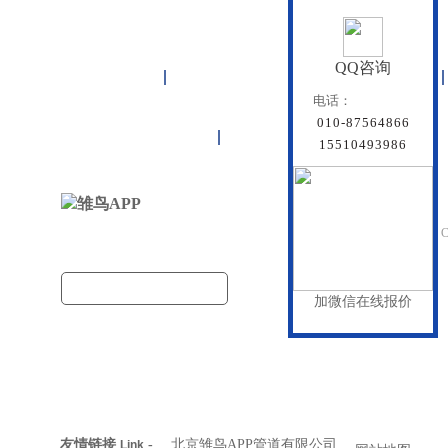
QQ咨询
首页
雏鸟APP管道
联塑管道
电话：
010-87564866
联系雏鸟APP
网站地图
15510493986
北京雏鸟APP管道有
Beijing Doredsun Pipeline C
备案号：
京ICP备3663
建筑管道把关者
加微信在线报价
百度统计
友情链接
-
北京雏鸟APP管道有限公司
Link