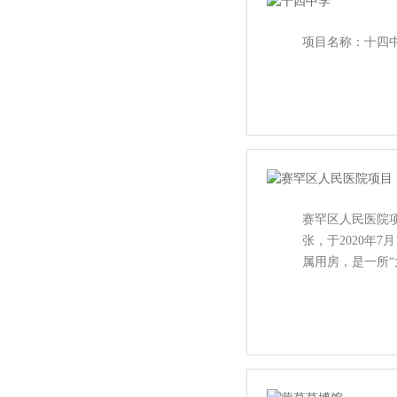
项目名称：十四
赛罕区人民医院项目位
张，于2020
属用房，是一所