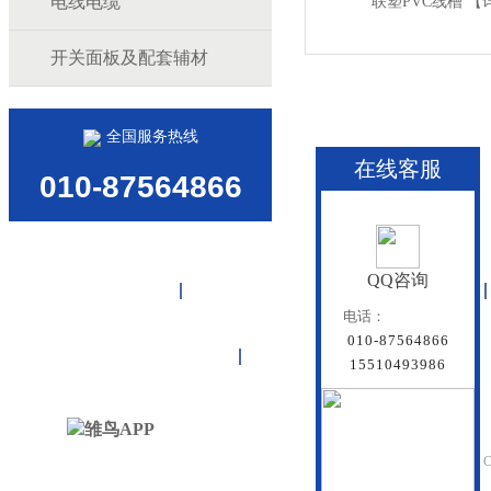
电线电缆
联塑PVC线槽
【
开关面板及配套辅材
全国服务热线
在线客服
010-87564866
QQ咨询
首页
雏鸟APP管道
联塑管道
电话：
010-87564866
联系雏鸟APP
网站地图
15510493986
北京雏鸟APP管道有
Beijing Doredsun Pipeline C