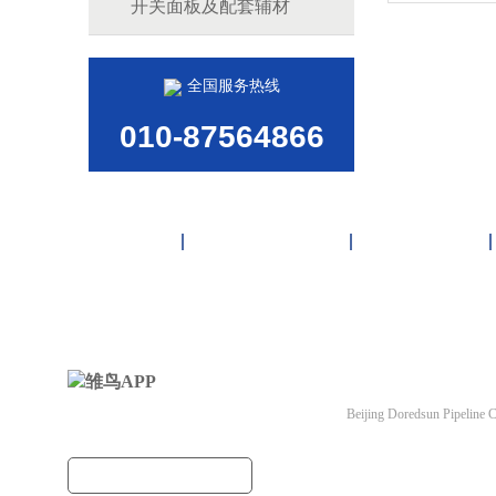
开关面板及配套辅材
全国服务热线
010-87564866
首页
雏鸟APP管道
联塑管道
北京雏鸟APP管道有
Beijing Doredsun Pipeline C
备案号：
京ICP备3663
建筑管道把关者