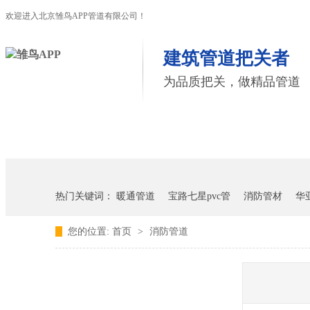
欢迎进入北京雏鸟APP管道有限公司！
建筑管道把关者
为品质把关，做精品管道
首页
雏鸟APP管道
联塑管道
热门关键词：
暖通管道
宝路七星pvc管
消防管材
华
您的位置:
首页
>
消防管道
雏鸟APP雏鸟短视频下