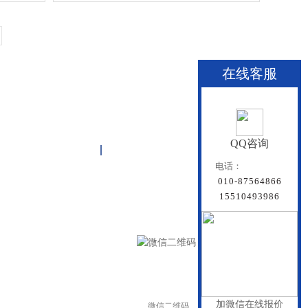
在线客服
QQ咨询
关于雏鸟APP
联系雏鸟APP
网站地图
电话：
010-87564866
15510493986
加微信在线报价
微信二维码
手机二维码