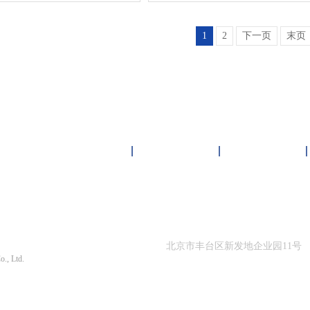
1
2
下一页
末页
雏鸟短视频下载中心
客户案例
新闻资讯
限公司 版权所有
北京市丰台区新发地企业园11号
o., Ltd.
010-87564866
1290号-1